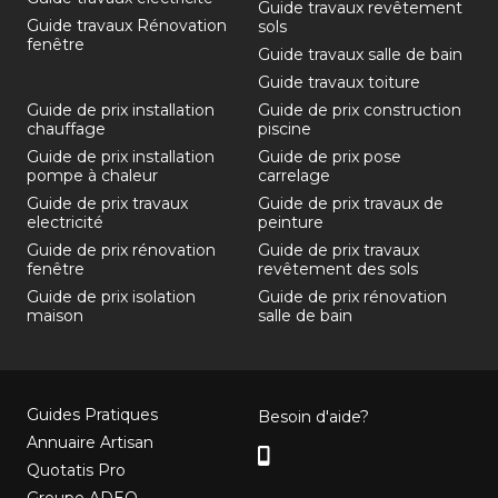
Guide travaux revêtement
Guide travaux Rénovation
sols
fenêtre
Guide travaux salle de bain
Guide travaux toiture
Guide de prix installation
Guide de prix construction
chauffage
piscine
Guide de prix installation
Guide de prix pose
pompe à chaleur
carrelage
Guide de prix travaux
Guide de prix travaux de
electricité
peinture
Guide de prix rénovation
Guide de prix travaux
fenêtre
revêtement des sols
Guide de prix isolation
Guide de prix rénovation
maison
salle de bain
Guides Pratiques
Besoin d'aide?
Annuaire Artisan
Quotatis Pro
Groupe ADEO