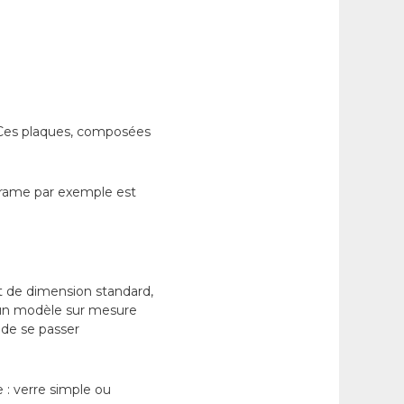
. Ces plaques, composées
cérame par exemple est
est de dimension standard,
r un modèle sur mesure
e de se passer
e : verre simple ou