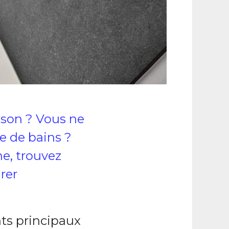
ison ? Vous ne
e de bains ?
ne, trouvez
rer
nts principaux