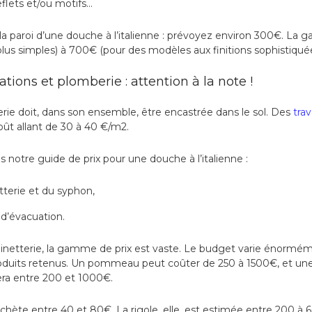
eflets et/ou motifs…
la paroi d’une douche à l’italienne : prévoyez environ 300€. La
 plus simples) à 700€ (pour des modèles aux finitions sophistiquée
tions et plomberie : attention à la note !
uterie doit, dans son ensemble, être encastrée dans le sol. Des
tra
oût allant de 30 à 40 €/m2.
ns notre guide de prix pour une douche à l’italienne :
etterie et du syphon,
e d’évacuation.
binetterie, la gamme de prix est vaste. Le budget varie énormé
 produits retenus. Un pommeau peut coûter de 250 à 1500€, et u
era entre 200 et 1000€.
chète entre 40 et 80€. La rigole, elle, est estimée entre 200 à 