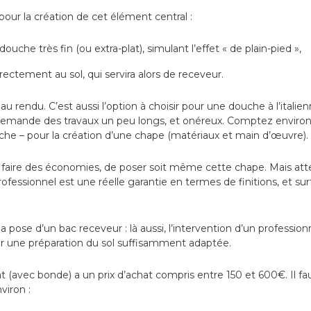
s pour la création de cet élément central :
douche très fin (ou extra-plat), simulant l’effet « de plain-pied »,
ectement au sol, qui servira alors de receveur.
eau rendu. C’est aussi l’option à choisir pour une douche à l’itali
e demande des travaux un peu longs, et onéreux. Comptez environ
he – pour la création d’une chape (matériaux et main d’œuvre).
r faire des économies, de poser soit même cette chape. Mais atte
rofessionnel est une réelle garantie en termes de finitions, et su
a pose d’un bac receveur : là aussi, l’intervention d’un professi
ser une préparation du sol suffisamment adaptée.
t (avec bonde) a un prix d’achat compris entre 150 et 600€. Il faud
viron :