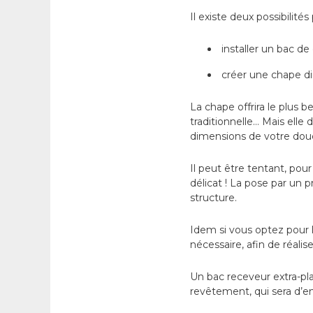
Il existe deux possibilité
installer un bac de 
créer une chape dir
La chape offrira le plus b
traditionnelle… Mais ell
dimensions de votre douc
Il peut être tentant, pou
délicat ! La pose par un p
structure.
Idem si vous optez pour l
nécessaire, afin de réali
Un bac receveur extra-pla
revêtement, qui sera d’en