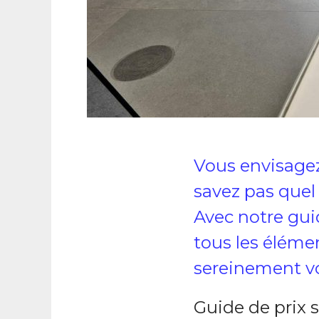
Vous envisagez
savez pas quel
Avec notre guid
tous les éléme
sereinement vo
Guide de prix s