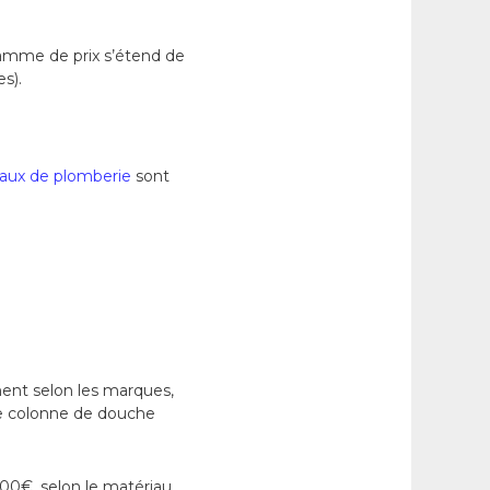
 gamme de prix s’étend de
s).
vaux de plomberie
sont
ment selon les marques,
ne colonne de douche
600€, selon le matériau