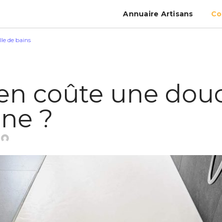
Annuaire Artisans
Co
lle de bains
n coûte une dou
nne ?