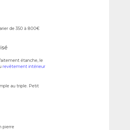
varier de 350 à 800€
isé
faitement étanche, le
du
revêtement intérieur
mple au triple. Petit
 pierre