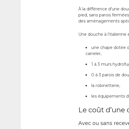
À la différence d’une douc
pied, sans parois fermées
des aménagements spécif
Une douche à l’italienne
une chape dotée d’u
carreler,
1 à 3 murs hydrofug
0 à 3 parois de dou
la robinetterie,
les équipements d
Le coût d’une 
Avec ou sans receve