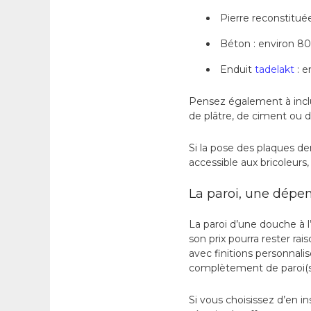
Pierre reconstitué
Béton : environ 8
Enduit
tadelakt
: e
Pensez également à inclu
de plâtre, de ciment ou 
Si la pose des plaques de
accessible aux bricoleur
La paroi, une dépe
La paroi d’une douche à l’
son prix pourra rester r
avec finitions personnalis
complètement de paroi(s)
Si vous choisissez d’en in