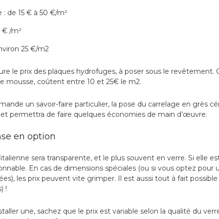
e : de 15 € à 50 €/m²
0 € /m²
nviron 25 €/m2
re le prix des plaques hydrofuges, à poser sous le revêtement
de mousse, coûtent entre 10 et 25€ le m2.
mande un savoir-faire particulier, la pose du carrelage en grès 
s, et permettra de faire quelques économies de main d’œuvre.
nse en option
italienne sera transparente, et le plus souvent en verre. Si elle 
aisonnable. En cas de dimensions spéciales (ou si vous optez pou
ées), les prix peuvent vite grimper. Il est aussi tout à fait possibl
 !
staller une, sachez que le prix est variable selon la qualité du verr