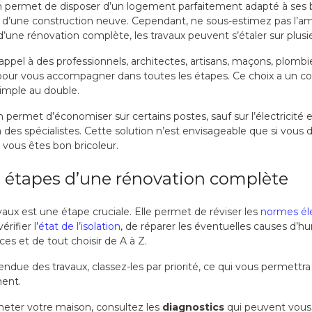
 permet de disposer d’un logement parfaitement adapté à ses be
 d’une construction neuve. Cependant, ne sous-estimez pas l’am
it d’une rénovation complète, les travaux peuvent s’étaler sur plusi
e appel à des professionnels, architectes, artisans, maçons, plombie
 pour vous accompagner dans toutes les étapes. Ce choix a un coû
imple au double.
 permet d’économiser sur certains postes, sauf sur l’électricité e
des spécialistes. Cette solution n’est envisageable que si vous
 vous êtes bon bricoleur.
s étapes d’une rénovation complète
vaux est une étape cruciale. Elle permet de réviser les
normes él
rifier l’
état de l’isolation
, de réparer les éventuelles causes d’h
ces et de tout choisir de A à Z.
endue des travaux, classez-les par priorité, ce qui vous permettr
ent.
heter votre maison, consultez les
diagnostics
qui peuvent vous a