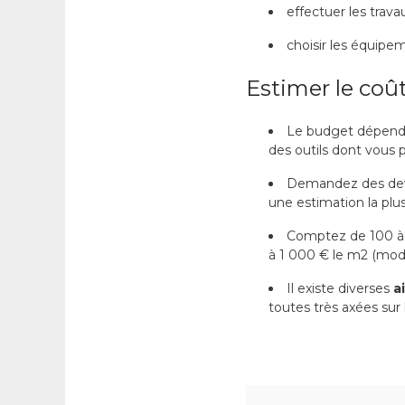
effectuer les trava
choisir les équipem
Estimer le coû
Le budget dépend d
des outils dont vous 
Demandez des devis
une estimation la plus
Comptez de 100 à 
à 1 000 € le m2 (modifi
Il existe diverses
ai
toutes très axées sur