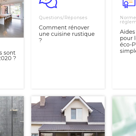
Questions/Réponses
Norme
réglem
Comment rénover
Aides
une cuisine rustique
pour l
?
éco-P
simple
s sont
2020 ?