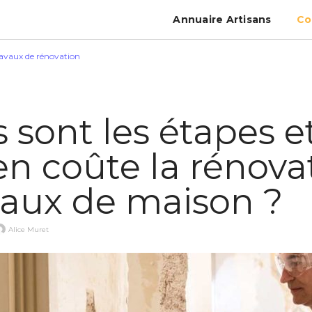
Annuaire Artisans
Co
avaux de rénovation
 sont les étapes e
n coûte la rénova
avaux de maison ?
Alice Muret