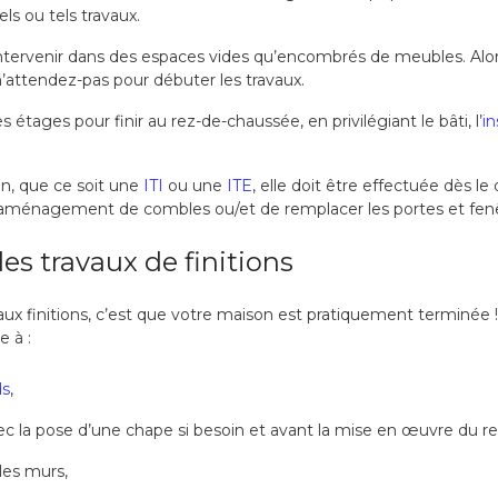
ls ou tels travaux.
d’intervenir dans des espaces vides qu’encombrés de meubles. Alor
ttendez-pas pour débuter les travaux.
tages pour finir au rez-de-chaussée, en privilégiant le bâti, l’
in
on, que ce soit une
ITI
ou une
ITE
, elle doit être effectuée dès le
’aménagement de combles ou/et de remplacer les portes et fenê
 les travaux de finitions
ux finitions, c’est que votre maison est pratiquement terminée !
 à :
ds
,
c la pose d’une chape si besoin et avant la mise en œuvre du 
 les murs,