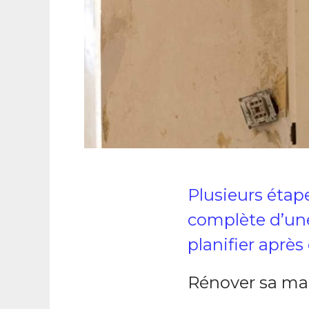
Plusieurs étap
complète d’une 
planifier après
Rénover sa mai