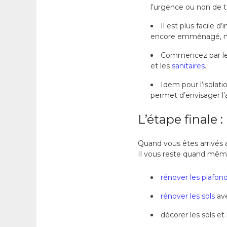
l’urgence ou non de te
Il est plus facile 
encore emménagé, n’a
Commencez par les é
et les
sanitaires
.
Idem pour l’isolati
permet d’envisager l
L’étape finale :
Quand vous êtes arrivés a
Il vous reste quand même
rénover les plafon
rénover les sols
ave
décorer les sols et