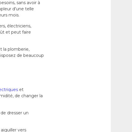
soins, sans avoir à
pleur d’une telle
eurs mois.
rs, électriciens,
t et peut faire
t la plomberie,
 disposez de beaucoup
ectriques
et
umidité, de changer la
a de dresser un
iguiller vers