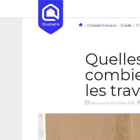
Conseils travaux
Guide
Tr
Quelles
combie
les tr
Mis à jour le 29 octobre 2019