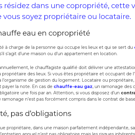
s résidez dans une copropriété, cette v
 vous soyez propriétaire ou locataire.
hauffe eau en copropriété
ité à charge de la personne qui occupe les lieux et qui se sert du
 s’il s’agit d’une maison ou d’un appartement en location.
 annuellement, le chauffagiste qualifié doit délivrer une attestat
 propriétaire des lieux. Si vous êtes propriétaire et occupant de 
 à l’organisme de gestion du logement. Locataire ou propriétaire, 
it payer la note. En cas de
chauffe-eau gaz
, un ramonage des c
gatoire une fois par an. Attention, si vous disposez d’un
contr
e ramonage n’est pas forcément compris dans le contrat de base
té, pas d’obligations
que propriétaire, dans une maison parfaitement indépendante, san
’entretien annuel n’est pas obligatoire mais les risques inhérent