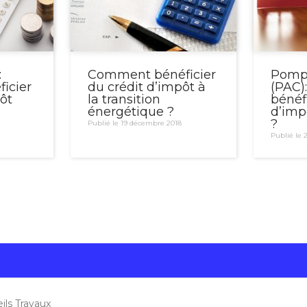
:
Comment bénéficier
Pompe
icier
du crédit d’impôt à
(PAC
ôt
la transition
bénéfi
énergétique ?
d’imp
?
Publié le 19 décembre 2018
Publié le