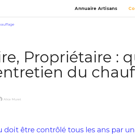
Annuaire Artisans
Co
auffage
re, Propriétaire : 
’entretien du chau
Alice Muret
 doit être contrôlé tous les ans par u