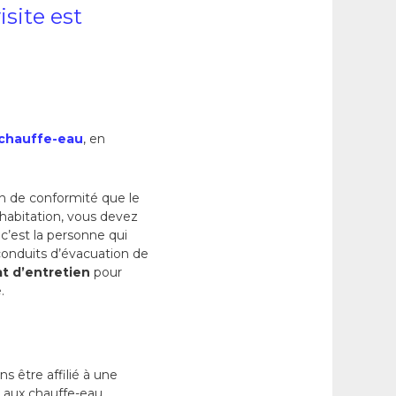
isite est
chauffe-eau
, en
ion de conformité que le
l’habitation, vous devez
c’est la personne qui
onduits d’évacuation de
at d’entretien
pour
.
s être affilié à une
s aux chauffe-eau