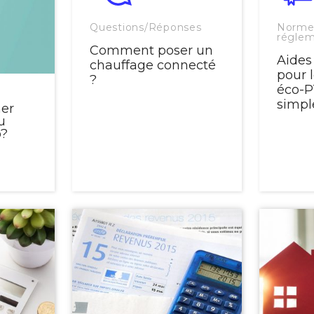
Questions/Réponses
Norme
réglem
Comment poser un
Aides
chauffage connecté
pour l
?
éco-P
simple
er
u
o?