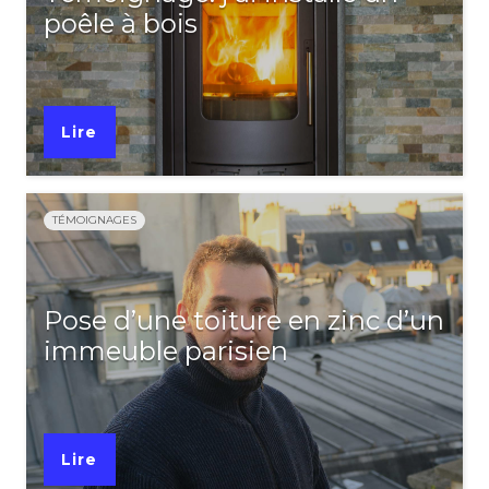
poêle à bois
Lire
TÉMOIGNAGES
Pose d’une toiture en zinc d’un
immeuble parisien
Lire