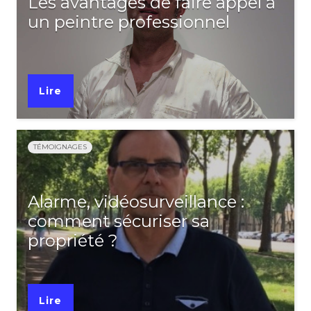
Les avantages de faire appel à
un peintre professionnel
Lire
TÉMOIGNAGES
Alarme, vidéosurveillance :
comment sécuriser sa
propriété ?
Lire