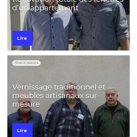
d’un appartement
Lire
TÉMOIGNAGES
Vernissage traditionnel et
meubles artisanaux sur-
mesure
Lire