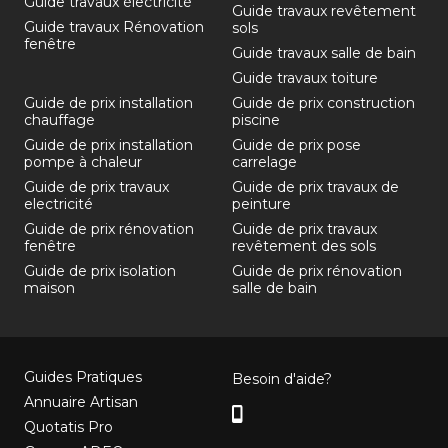
Guide travaux électricité
Guide travaux revêtement
Guide travaux Rénovation
sols
fenêtre
Guide travaux salle de bain
Guide travaux toiture
Guide de prix installation
Guide de prix construction
chauffage
piscine
Guide de prix installation
Guide de prix pose
pompe à chaleur
carrelage
Guide de prix travaux
Guide de prix travaux de
electricité
peinture
Guide de prix rénovation
Guide de prix travaux
fenêtre
revêtement des sols
Guide de prix isolation
Guide de prix rénovation
maison
salle de bain
Guides Pratiques
Besoin d'aide?
Annuaire Artisan
Quotatis Pro