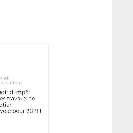
s et
entations
édit d’Impôt
les travaux de
ation
velé pour 2019 !