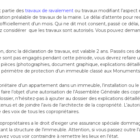
it partie des
travaux de ravalement
ou travaux modifiant l’aspect 
ation préalable de travaux de la mairie. Le délai d’attente pour r
 officiellement d’un mois. Qui ne dit mot consent, passé ce délai,
 considérer que les travaux sont autorisés. V
ous pouvez demand
, donc la déclaration de travaux, est valable 2 ans. Passés ces deu
 ne sont pas engagés pendant cette période, vous devrez refaire 
s pièces (photographies, document graphique, explications détail
e périmètre de protection d’un immeuble classé aux Monuments 
priétaire d’un appartement dans un immeuble, l’installation ou
 faire l’objet d’une autorisation de l’Assemblée Générale des copr
u dossier, n’hésitez-pas à ajouter au dossier des explications détail
nus et de joindre l’avis de l’architecte de la copropriété. L’autori
 des voix de tous les copropriétaires.
propriétaires a le droit d’exiger une assurance spéciale domm
ant la structure de l’immeuble. Attention, si vous passez outre l’
ez vous voir contraindre à remettre les lieux en l’état.