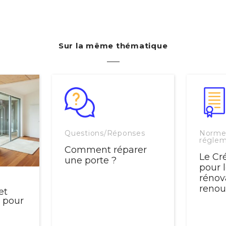
Sur la même thématique
Questions/Réponses
Norme
réglem
Comment réparer
Le Cr
une porte ?
pour 
rénov
renou
et
r pour