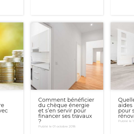
Comment bénéficier
Quell
re
du chèque énergie
aides
vec
et s’en servir pour
pour 
financer ses travaux
rénov
?
Publié le 1
Publié le 01 octobre 2018