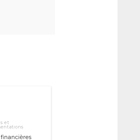
s et
entations
 financières