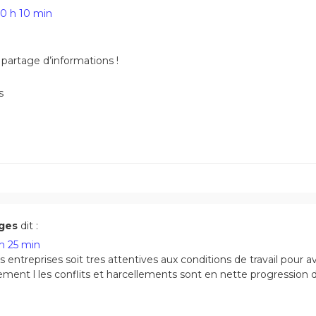
10 h 10 min
 partage d’informations !
s
rges
dit :
 h 25 min
es entreprises soit tres attentives aux conditions de travail pour a
ent l les conflits et harcellements sont en nette progression d