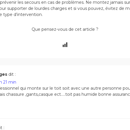
révenir les secours en cas de problèmes. Ne montez jamais sur u
 pour supporter de lourdes charges et si vous pouvez, évitez de m
e type d’intervention.
Que pensez-vous de cet article ?
rges
dit :
 h 21 min
fessionnel qui monte sur le toit soit avec une autre personne pour
nais chassure ,gants,casque ect…..toit pas humide bonne assuran
t :