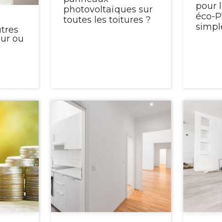
pour l
photovoltaïques sur
éco-P
toutes les toitures ?
simple
tres
our ou