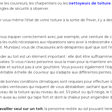
 les couvreurs, les charpentiers ou les
nettoyeurs de toiture
ègles de sécurité à observer.
r vous même l’état de votre toiture à la sortie de l’hiver, il y a d
ous équiper correctement avec, par exemple, une ceinture de c
 les outils nécessaires aux réparations sans avoir à redescendre 
 toit. Munissez vous de chaussures anti-dérapantes quel que soit l’é
éder au toit est un élément important : elle doit être suffisamm
ties. Si vous n’avez personne sous la main pour la maintenir en 
lide et surtout pas à une gouttière. Vous pouvez également l’équ
véritable échelle de couvreur qui s’adapte aux différentes pentes.
 bonnes conditions climatiques sont requises pour effectuer de
riodes venteuses qui risquent de vous déstabiliser, sachant que la
au de la toiture qu’au niveau du sol. S’il pleut ou qu’il neige, le 
n aussi au soleil qui tape fort et dont la chaleur peut engendrer 
availler seul sur un toit
, la personne restée au sol pouvant teni