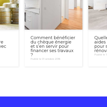
Comment bénéficier
Quell
re
du chèque énergie
aides
vec
et s’en servir pour
pour 
financer ses travaux
rénov
?
Publié le 1
Publié le 01 octobre 2018