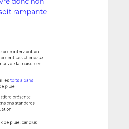
uvre donc non
 soit rampante
oblème intervient en
malement ces chéneaux
s murs de la maison en
ur les
toits à pans
e pluie.
uttière présente
ensions standards
uation.
 de pluie, car plus