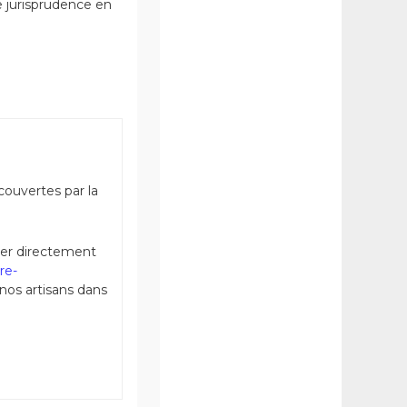
e jurisprudence en
couvertes par la
ter directement
re-
 nos artisans dans