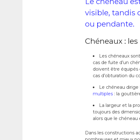
Le chéneau est
visible, tandis
ou pendante.
Chéneaux : les
Les chéneaux sont 
cas de fuite d’un ch
doivent être équipés d
cas d’obturation du c
Le chéneau dirige l
multiples
: la gouttiè
La largeur et la p
toujours des dimensio
alors que le chéneau 
Dans les constructions ac
nombreuses et mieux pos