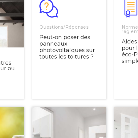
Questions/Réponses
Norme
réglem
Peut-on poser des
Aides
panneaux
pour l
photovoltaïques sur
éco-P
toutes les toitures ?
simple
tres
our ou