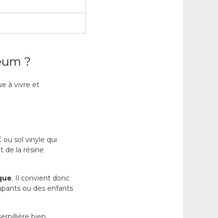
léum ?
e à vivre et
 ou sol vinyle qui
t de la résine
ique
. Il convient donc
cupants ou des enfants
erpillière bien