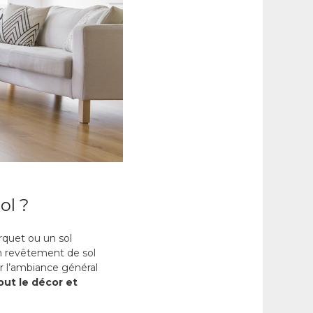
ol ?
rquet ou un sol
un revêtement de sol
r l’ambiance général
out le décor et