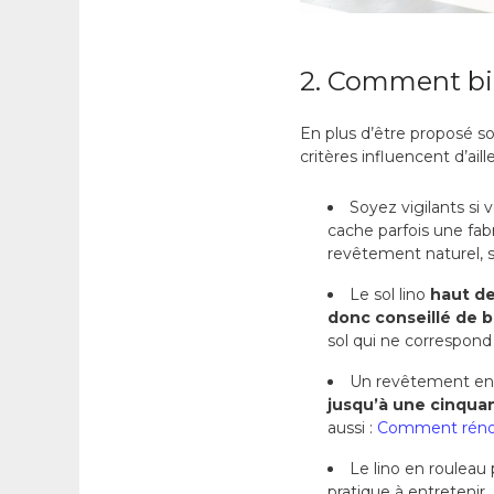
2. Comment bie
En plus d’être proposé so
critères influencent d’ail
Soyez vigilants si
cache parfois une fab
revêtement naturel, s
Le sol lino
haut d
donc conseillé de 
sol qui ne correspond
Un revêtement en
jusqu’à une cinqua
aussi :
Comment rénove
Le lino en rouleau 
pratique à entretenir.