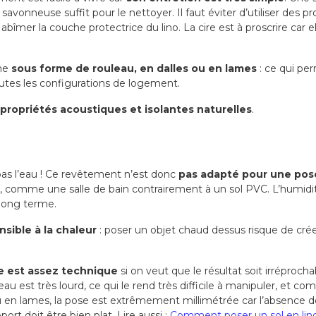
savonneuse suffit pour le nettoyer. Il faut éviter d’utiliser des 
abîmer la couche protectrice du lino. La cire est à proscrire car e
ine
sous forme de rouleau, en dalles ou en lames
: ce qui pe
outes les configurations de logement.
propriétés acoustiques et isolantes naturelles
.
 pas l’eau ! Ce revêtement n’est donc
pas adapté pour une pose
, comme une salle de bain contrairement à un sol PVC. L’humidi
long terme.
nsible à la chaleur
: poser un objet chaud dessus risque de cr
e est assez technique
si on veut que le résultat soit irréprocha
eau est très lourd, ce qui le rend très difficile à manipuler, et co
 en lames, la pose est extrêmement millimétrée car l’absence de 
ort doit être bien plat. Lire aussi :
Comment poser un sol en lin