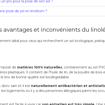
à un pro pour la pose de son sol ?
 une pose de sol en linoléum ?
les avantages et inconvénients du lino
êtement idéal pour ceux qui recherchent un sol écologique, pratiqu
composé de
matières 100% naturelles
, contrairement au sol PVC
es plastiques. Il contient de l’huile de lin, de la poudre de bois e
 le lino de bonne qualité est biodégradable.
donc sain et il est
naturellement antibactérien et antistat
 les logements où il y a des personnes allergiques parmi les oc
ent est facile à vivre car
son entretien est très simple
. Une s