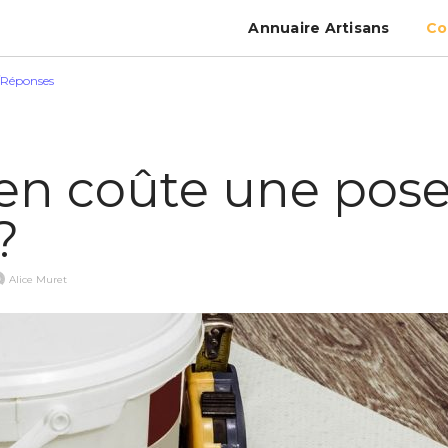
Annuaire Artisans
Co
/Réponses
n coûte une pose
?
Alice Muret