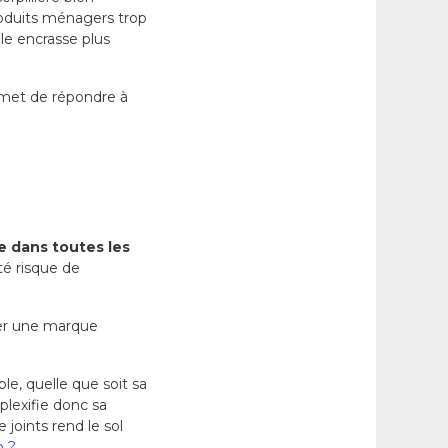
produits ménagers trop
lle encrasse plus
rmet de répondre à
 dans toutes les
té risque de
éer une marque
ble, quelle que soit sa
mplexifie donc sa
joints rend le sol
o ?