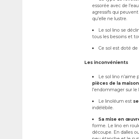
essorée avec de l’eau 
agressifs qui peuvent 
qu’elle ne lustre.
Le sol lino se décl
tous les besoins et t
Ce sol est doté de
Les inconvénients
Le sol lino n’aime
pièces de la maison
l’endommager sur le 
Le linoléum est
se
indélébile.
Sa mise en œuvr
forme. Le lino en roul
découpe. En dalles ou
peu étanche et le supp