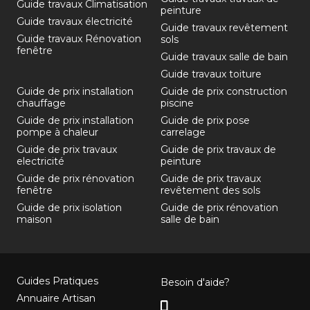
Guide travaux Climatisation
peinture
Guide travaux électricité
Guide travaux revêtement
Guide travaux Rénovation
sols
fenêtre
Guide travaux salle de bain
Guide travaux toiture
Guide de prix installation
Guide de prix construction
chauffage
piscine
Guide de prix installation
Guide de prix pose
pompe à chaleur
carrelage
Guide de prix travaux
Guide de prix travaux de
electricité
peinture
Guide de prix rénovation
Guide de prix travaux
fenêtre
revêtement des sols
Guide de prix isolation
Guide de prix rénovation
maison
salle de bain
Guides Pratiques
Besoin d'aide?
Annuaire Artisan