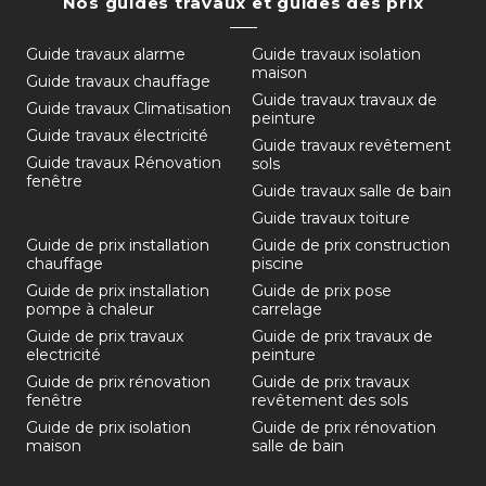
Nos guides travaux et guides des prix
Guide travaux alarme
Guide travaux isolation
maison
Guide travaux chauffage
Guide travaux travaux de
Guide travaux Climatisation
peinture
Guide travaux électricité
Guide travaux revêtement
Guide travaux Rénovation
sols
fenêtre
Guide travaux salle de bain
Guide travaux toiture
Guide de prix installation
Guide de prix construction
chauffage
piscine
Guide de prix installation
Guide de prix pose
pompe à chaleur
carrelage
Guide de prix travaux
Guide de prix travaux de
electricité
peinture
Guide de prix rénovation
Guide de prix travaux
fenêtre
revêtement des sols
Guide de prix isolation
Guide de prix rénovation
maison
salle de bain