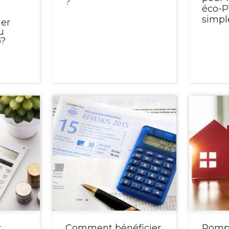
?
éco-P
simple
er
u
o?
:
Comment bénéficier
Pompe