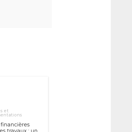
s et
entations
 financières
es travaux : un