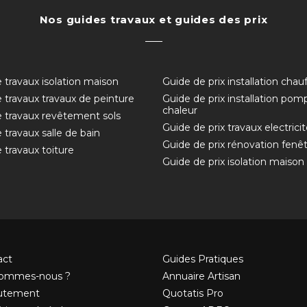
Nos guides travaux et guides des prix
 travaux isolation maison
Guide de prix installation chau
 travaux travaux de peinture
Guide de prix installation pom
chaleur
 travaux revêtement sols
Guide de prix travaux electricit
 travaux salle de bain
Guide de prix rénovation fenê
 travaux toiture
Guide de prix isolation maison
act
Guides Pratiques
sommes-nous ?
Annuaire Artisan
utement
Quotatis Pro