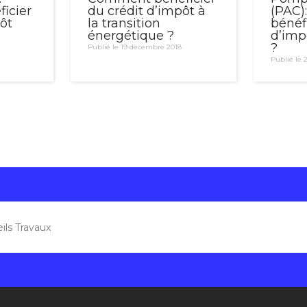
icier
du crédit d’impôt à
(PAC
ôt
la transition
bénéfi
énergétique ?
d’imp
?
Publié le 19 décembre 2018
Publié le